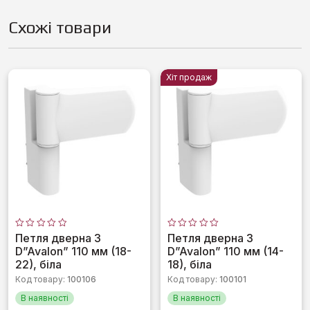
Схожі товари
Хіт продаж
Оцінено
Оцінено
Петля дверна 3
Петля дверна 3
в
в
D”Avalon” 110 мм (18-
D”Avalon” 110 мм (14-
0
0
з
з
22), біла
18), біла
5
5
Код товару:
100106
Код товару:
100101
В наявності
В наявності