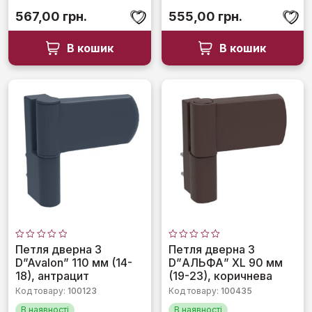
567,00
грн.
555,00
грн.
В кошик
В кошик
Оцінено
Оцінено
Петля дверна 3
Петля дверна 3
в
в
D”Avalon” 110 мм (14-
D”АЛЬФА” XL 90 мм
0
0
з
з
18), антрацит
(19-23), коричнева
5
5
Код товару:
100123
Код товару:
100435
В наявності
В наявності