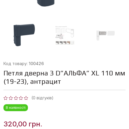
Код товару:
100426
Петля дверна 3 D”АЛЬФА” XL 110 мм
(19-23), антрацит
(
0
відгуків)
Оцінено
В наявності
в
0
з
5
320,00
грн.