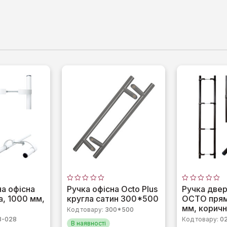
Оцінено
Оцінено
а офісна
Ручка офісна Octo Plus
Ручка двер
в
в
, 1000 мм,
кругла сатин 300*500
OCTO прям
0
0
з
з
мм, корич
Код товару:
300*500
5
5
3-028
Код товару:
0
В наявності