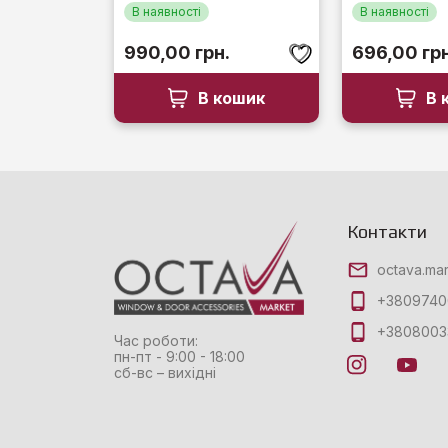
В наявності
В наявності
990,00
грн.
696,00
гр
В кошик
В 
Контакти
octava.ma
+3809740
+3808003
Час роботи:
пн-пт - 9:00 - 18:00
сб-вс – вихідні