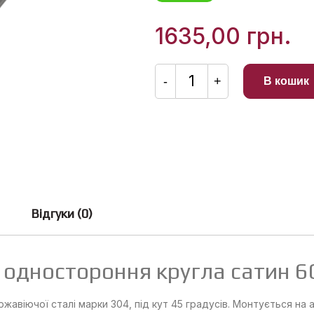
0
з
5
1635,00
грн.
Ручка
офісна
-
+
В кошик
Octo
Plus
одностороння
кругла
сатин
600*800
кількість
Відгуки (0)
s одностороння кругла сатин 
ержавіючої сталі марки 304, під кут 45 градусів. Монтується на 