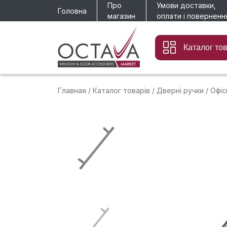
Про
Умови доставки,
Головна
магазин
оплати і поверненн
Каталог то
Главная
/
Каталог товарів
/
Дверні ручки
/
Офіс