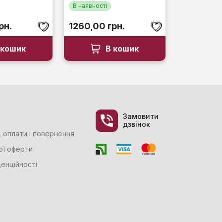
В наявності
рн.
1260,00
грн.
 кошик
В кошик
Замовити
дзвінок
 оплати і повернення
ої оферти
енційності