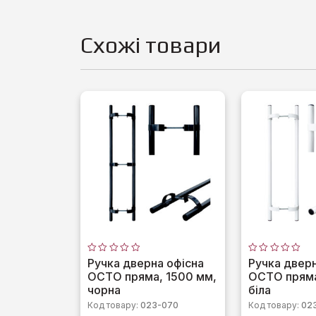
Схожі товари
Оцінено
Оцінено
Ручка дверна офісна
Ручка дверн
в
в
OCTO пряма, 1500 мм,
OCTO пряма
0
0
з
з
чорна
біла
5
5
Код товару:
023-070
Код товару:
02