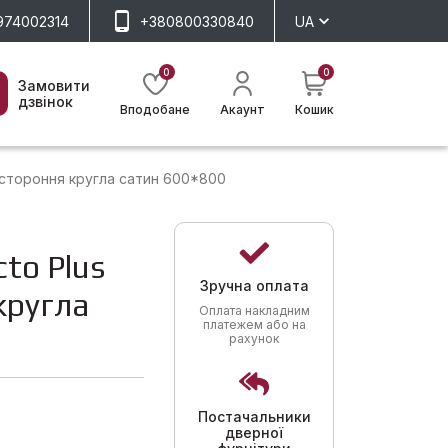
974002314
+380800330840
UA
0
0
Замовити
дзвінок
Вподобане
Акаунт
Кошик
остороння кругла сатин 600*800
to Plus
Зручна оплата
кругла
Оплата накладним
платежем або на
рахунок
Постачальники
дверної