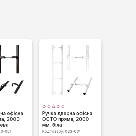
Оцінено
на офісна
Ручка дверна офісна
в
а, 2000
OCTO пряма, 2000
0
з
нева
мм, біла
5
23-061
Код товару:
023-031