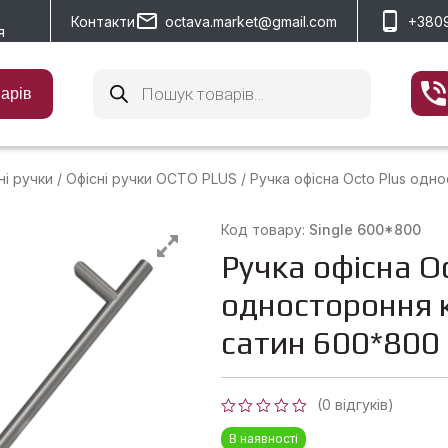
Контакти
octava.market@gmail.com
+380
я
Пошук
товарів
варів
ні ручки
/
Офісні ручки OCTO PLUS
/
Ручка офісна Octo Plus одн
Код товару:
Single 600*800
Ручка офісна Oc
одностороння 
сатин 600*800
(
0
відгуків)
Оцінено
В наявності
в