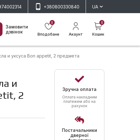
974002314
+380800330840
UA
0
0
Замовити
дзвінок
Вподобане
Акаунт
Кошик
а и уксуса Bon appetit, 2 предмета
ла и
Зручна оплата
tit, 2
Оплата накладним
платежем або на
рахунок
Постачальники
дверної