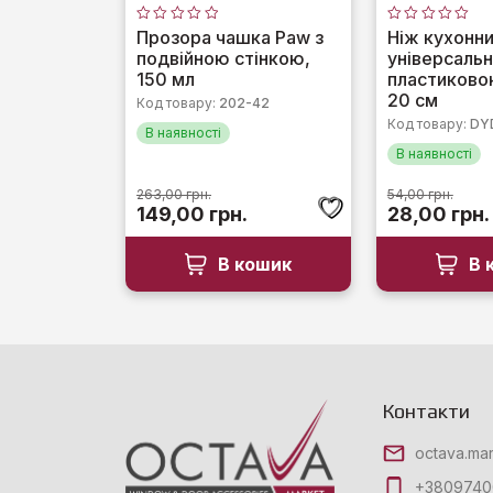
Оцінено
Оцінено
Прозора чашка Paw з
Ніж кухонни
в
в
подвійною стінкою,
універсальн
0
0
з
з
150 мл
пластиково
5
5
20 см
Код товару:
202-42
Код товару:
DY
В наявності
В наявності
263,00
грн.
54,00
грн.
Оригінальна
Поточна
Оригіналь
149,00
грн.
28,00
грн.
ціна:
ціна:
ціна:
263,00 грн..
149,00 грн..
54,00 грн.
В кошик
В 
Контакти
octava.ma
+3809740