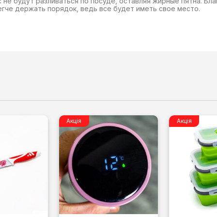
 не будут разливаться по посуде, оставляя жирные пятна. Бл
егче держать порядок, ведь все будет иметь свое место.
Акція
Акція