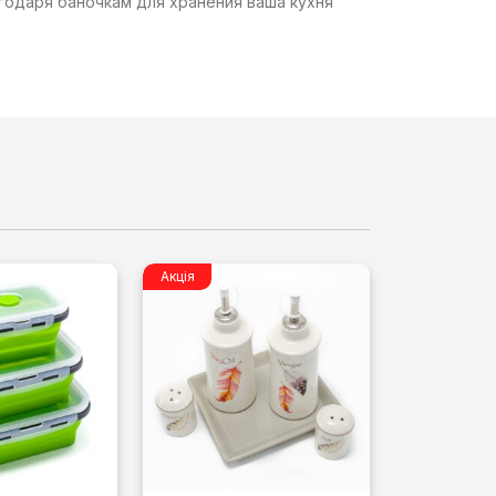
агодаря баночкам для хранения ваша кухня
Акція