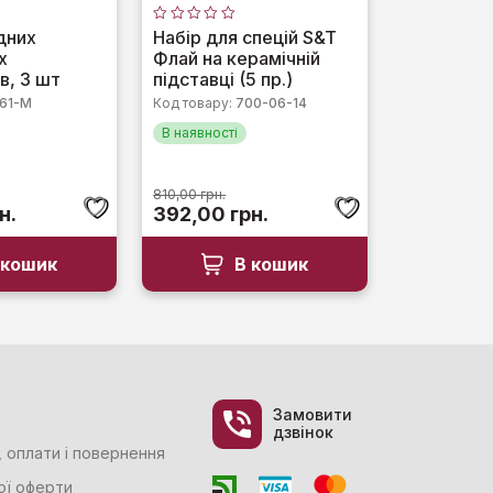
Оцінено
дних
Набір для спецій S&T
в
х
Флай на керамічній
0
з
в, 3 шт
підставці (5 пр.)
5
161-М
Код товару:
700-06-14
В наявності
810,00
грн.
ьна
Поточна
Оригінальна
Поточна
н.
392,00
грн.
ціна:
ціна:
ціна:
н..
225,00 грн..
810,00 грн..
392,00 грн..
 кошик
В кошик
Замовити
дзвінок
 оплати і повернення
ої оферти