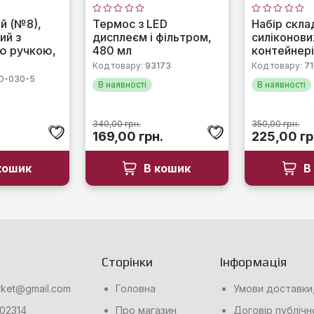
Оцінено
Оцінено
й (№8),
Термос з LED
Набір скла
в
в
ий з
дисплеєм і фільтром,
силіконови
0
0
з
з
ю ручкою,
480 мл
контейнері
5
5
Код товару:
93173
Код товару:
7
D-030-5
В наявності
В наявності
340,00
грн.
350,00
грн.
на
Поточна
Оригінальна
Поточна
Оригінал
169,00
грн.
225,00
гр
ціна:
ціна:
ціна:
ціна:
.
28,00 грн..
340,00 грн..
169,00 грн..
350,00 гр
кошик
В кошик
В
Сторінки
Інформація
rket@gmail.com
Головна
Умови доставки,
02314
Про магазин
Договір публічн