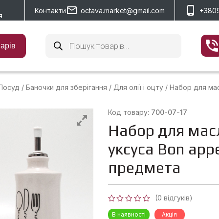
Контакти
octava.market@gmail.com
+380
я
Пошук
товарів
варів
Посуд
/
Баночки для зберігання
/
Для олії і оцту
/
Набор для масл
Код товару:
700-07-17
Набор для мас
уксуса Bon appe
предмета
(
0
відгуків)
Оцінено
В наявності
Акція
в