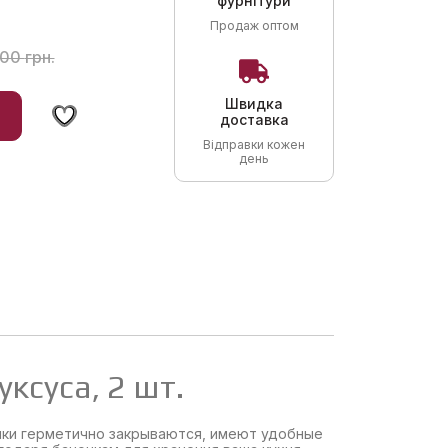
фурнітури
Продаж оптом
,00
грн.
Швидка
доставка
Відправки кожен
день
ксуса, 2 шт.
очки герметично закрываются, имеют удобные